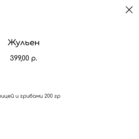
Жульен
399,00
р.
В корзину
рицей и грибами 200 гр