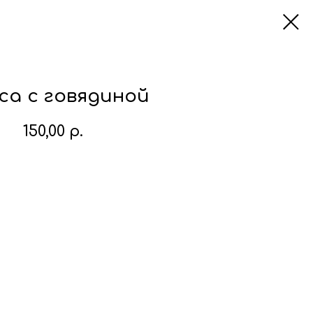
са c говядиной
150,00
р.
В корзину