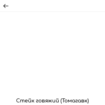
Стейк говяжий (Томагавк)