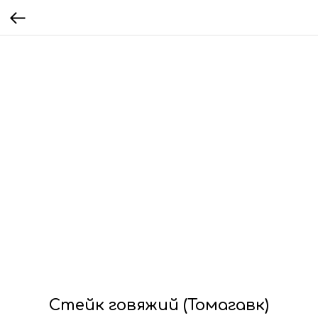
Стейк говяжий (Томагавк)