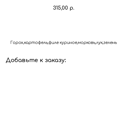
315,00
р.
В корзину
Горох,картофель,филе куриное,морковь,лук,зелень
Добавьте к заказу: