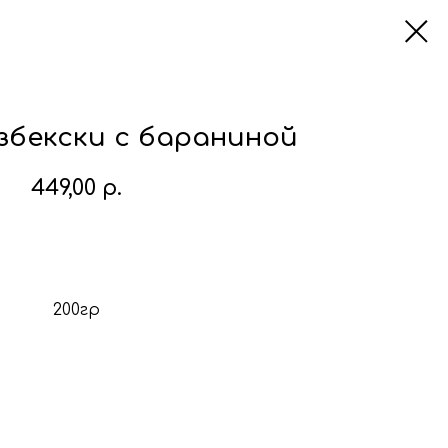
збекски с бараниной
449,00
р.
В корзину
200гр